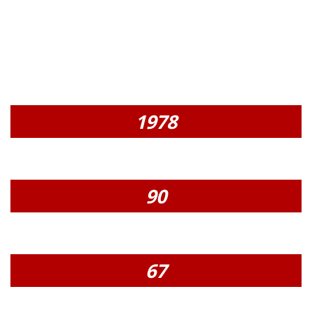
CLAUS in Zahlen*
1978
GRÜNDUNGSJAHR
90
MITARBEITER
67
FAHRZEUGE