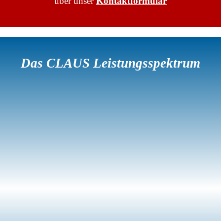
über unser
Kontaktformular
Das CLAUS Leistungsspektrum
Standardtransporte
Volumentransporte
Industrielle
Umzüge
Luftfrachttransporte
Gefahrguttransporte
Kühltransporte